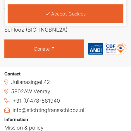
Any amount is welcome. You can transfer your
Accept Cookies
donation to bank account number: NL26 INGB
0688 4840 18 in the name of Stichting Frans
Schlooz (BIC: INGBNL2A)
Donate
Contact
Julianasingel 42
5802AW Venray
+31 (0)478-581940
info@stichtingfransschlooz.nl
Information
Mission & policy