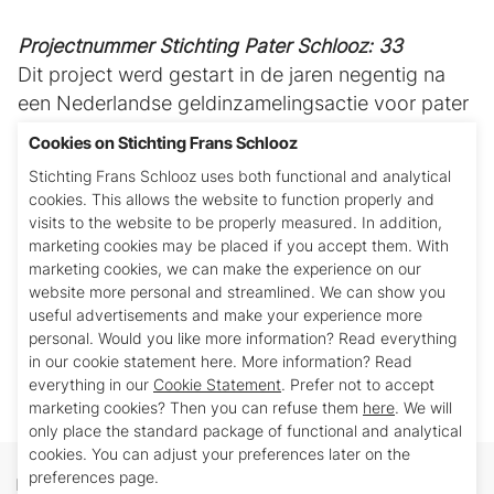
Projectnummer Stichting Pater Schlooz: 33
Dit project werd gestart in de jaren negentig na
een Nederlandse geldinzamelingsactie voor pater
Schlooz. Dankzij dit geld konden boeren in
Cookies on Stichting Frans Schlooz
Varadarajanpet (en Thennur) tegen zeer lage rente
Stichting Frans Schlooz uses both functional and analytical
geld lenen voor het laten slaan van een waterput.
cookies. This allows the website to function properly and
Het project was een succes. Vele waterputten
visits to the website to be properly measured. In addition,
werden geboord en de boeren profiteerden van
marketing cookies may be placed if you accept them. With
marketing cookies, we can make the experience on our
de betere irrigatie van hun akkers. Tot en met
website more personal and streamlined. We can show you
2014 leverde Stichting Pater Schlooz jaarlijks een
useful advertisements and make your experience more
bijdrage aan dit project. Financiële bijdrage in
personal. Would you like more information? Read everything
2014: € 1.600,- (2013: € 0,-)
in our cookie statement here. More information? Read
everything in our
Cookie Statement
. Prefer not to accept
marketing cookies? Then you can refuse them
here
. We will
only place the standard package of functional and analytical
cookies. You can adjust your preferences later on the
preferences page.
Donate