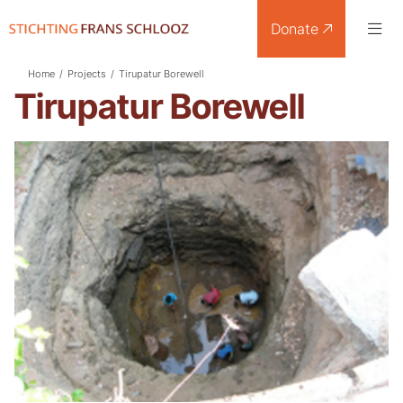
Donate
Home
/
Projects
/
Tirupatur Borewell
Tirupatur Borewell