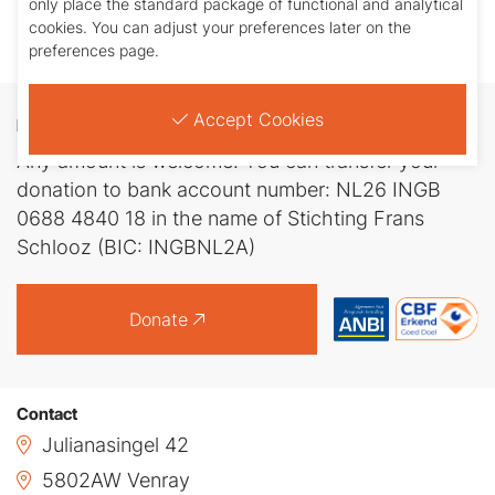
21.863,-)
only place the standard package of functional and analytical
cookies. You can adjust your preferences later on the
preferences page.
Accept Cookies
Donate
Any amount is welcome. You can transfer your
donation to bank account number: NL26 INGB
0688 4840 18 in the name of Stichting Frans
Schlooz (BIC: INGBNL2A)
Donate
Contact
Julianasingel 42
5802AW Venray