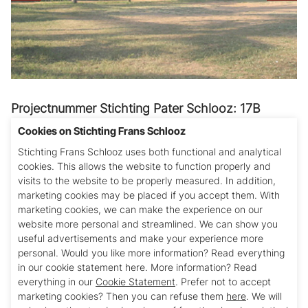
Projectnummer Stichting Pater Schlooz: 17B
Cookies on Stichting Frans Schlooz
Tehuis voor ruim honderd straat- en
Stichting Frans Schlooz uses both functional and analytical
zwerfkinderen in de leeftijd van 5 tot 17 jaar.
cookies. This allows the website to function properly and
Ongeveer de helft van hen is ondergebracht in
visits to the website to be properly measured. In addition,
zogenaamde Foster Homes onder begeleiding
marketing cookies may be placed if you accept them. With
van een house mother (en de oudste groep onder
marketing cookies, we can make the experience on our
website more personal and streamlined. We can show you
begeleiding van een leraar). De kinderen volgen
useful advertisements and make your experience more
de eigen technische opleidingen van het instituut
personal. Would you like more information? Read everything
of gaan naar een school in het dorp.
in our cookie statement here. More information? Read
everything in our
Cookie Statement
. Prefer not to accept
Financiële bijdrage in 2012: € 20.110,- (2011: €
marketing cookies? Then you can refuse them
here
. We will