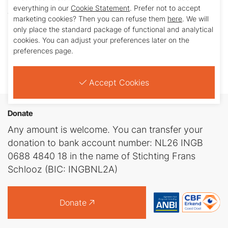
jongeren en na drie maanden waren alle plaatsen
everything in our
Cookie Statement
. Prefer not to accept
marketing cookies? Then you can refuse them
here
. We will
al vergeven. De kosten werden door Stichting
only place the standard package of functional and analytical
Pater Schlooz gedragen.
cookies. You can adjust your preferences later on the
preferences page.
Financiële bijdrage in 2013: € 26.000,-
Accept Cookies
Donate
Any amount is welcome. You can transfer your
donation to bank account number: NL26 INGB
0688 4840 18 in the name of Stichting Frans
Schlooz (BIC: INGBNL2A)
Donate