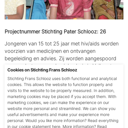
Projectnummer Stichting Pater Schlooz: 26
Jongeren van 15 tot 25 jaar met hiv/aids worden
voorzien van medicijnen en ontvangen
begeleiding en advies. Zij worden aangespoord
om naar het vermaarde ziekenhuis in Vellore te
Cookies on Stichting Frans Schlooz
gaan, waar ze medicijnen (aidsremmers) krijgen.
Stichting Frans Schlooz uses both functional and analytical
Vervolgens worden ze doorgestuurd naar het Don
cookies. This allows the website to function properly and
Bosco centrum. Daar ontvangen ze een pakket
visits to the website to be properly measured. In addition,
met gezonde voeding, aangepast aan hun ziekte,
marketing cookies may be placed if you accept them. With
waarna ze weer naar huis gaan. Ook thuis worden
marketing cookies, we can make the experience on our
website more personal and streamlined. We can show you
ze bezocht. In het centrum en thuis krijgen ze
useful advertisements and make your experience more
sociale begeleiding ten aanzien van hun leefwijze
personal. Would you like more information? Read everything
en werk. In dit project was plaats voor 100
in our cookie statement here. More information? Read