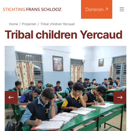
Doneren
Home
/
Projecten
/
Tribal children Yercaud
Tribal children Yercaud