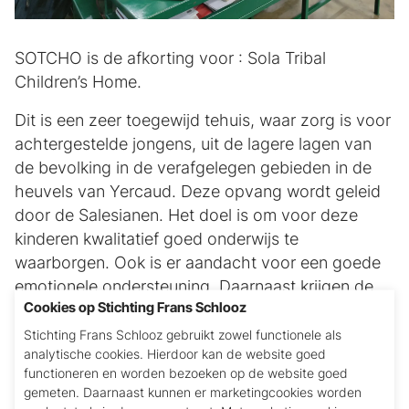
SOTCHO is de afkorting voor : Sola Tribal
Children’s Home.
Dit is een zeer toegewijd tehuis, waar zorg is voor
achtergestelde jongens, uit de lagere lagen van
de bevolking in de verafgelegen gebieden in de
heuvels van Yercaud. Deze opvang wordt geleid
door de Salesianen. Het doel is om voor deze
kinderen kwalitatief goed onderwijs te
waarborgen. Ook is er aandacht voor een goede
emotionele ondersteuning. Daarnaast krijgen de
Cookies op Stichting Frans Schlooz
kinderen een goede (holistische) opvoeding in
een veilige leeromgeving. De core-business is het
Stichting Frans Schlooz gebruikt zowel functionele als
analytische cookies. Hierdoor kan de website goed
veiligstellen van de rechten van de kinderen uit de
functioneren en worden bezoeken op de website goed
achtergebleven gebieden.
gemeten. Daarnaast kunnen er marketingcookies worden