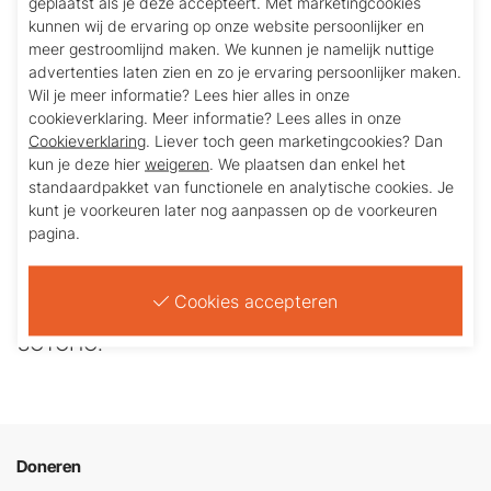
geplaatst als je deze accepteert. Met marketingcookies
Continuïteit van het onderwijsproces speelt hierin
kunnen wij de ervaring op onze website persoonlijker en
een belangrijke rol. Ook in het groeien van deze
meer gestroomlijnd maken. We kunnen je namelijk nuttige
kinderen op het gebied van eigenwaarde,
advertenties laten zien en zo je ervaring persoonlijker maken.
Wil je meer informatie? Lees hier alles in onze
zelfvertrouwen en hoop. De Salesianen dragen
cookieverklaring. Meer informatie? Lees alles in onze
zorg voor de accommodatie, gezonde voeding en
Cookieverklaring
. Liever toch geen marketingcookies? Dan
intellectuele begeleiding. Ook de sociale
kun je deze hier
weigeren
. We plaatsen dan enkel het
begeleiding in de vorm van persoonlijke aandacht
standaardpakket van functionele en analytische cookies. Je
kunt je voorkeuren later nog aanpassen op de voorkeuren
voor de emotionele ontwikkeling.
pagina.
Doordat er regelmatig contact is met de ouders
over de voortgang van de kinderen, ontstaat er
Cookies accepteren
een goede band tussen de gezinnen en het
SOTCHO.
Doneren