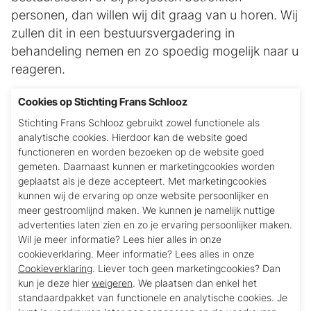
personen, dan willen wij dit graag van u horen. Wij
zullen dit in een bestuursvergadering in
behandeling nemen en zo spoedig mogelijk naar u
reageren.
U kunt de klacht richten aan:
Stichting Frans
Cookies op Stichting Frans Schlooz
Schlooz Julianasingel 42 5802AW Venray
Stichting Frans Schlooz gebruikt zowel functionele als
analytische cookies. Hierdoor kan de website goed
Of per mail:
info@stichtingpaterschlooz.nl
functioneren en worden bezoeken op de website goed
gemeten. Daarnaast kunnen er marketingcookies worden
Mocht deze klachtafhandeling voor u niet het
geplaatst als je deze accepteert. Met marketingcookies
gewenste resultaat opleveren dan kunt u deze
kunnen wij de ervaring op onze website persoonlijker en
klacht schriftelijk indienen bij het CBF. Het CBF
meer gestroomlijnd maken. We kunnen je namelijk nuttige
advertenties laten zien en zo je ervaring persoonlijker maken.
legt de klacht voor aan de desbetreffende
Wil je meer informatie? Lees hier alles in onze
instelling, conform de klachtenprocedure van het
cookieverklaring. Meer informatie? Lees alles in onze
CBF. Voor meer informatie
www.cbf.nl
Cookieverklaring
. Liever toch geen marketingcookies? Dan
kun je deze hier
weigeren
. We plaatsen dan enkel het
standaardpakket van functionele en analytische cookies. Je