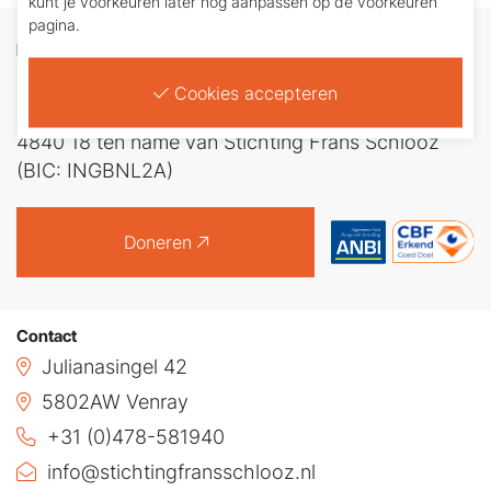
kunt je voorkeuren later nog aanpassen op de voorkeuren
pagina.
Doneren
Ieder bedrag is welkom. U maakt zelf een bedrag
Cookies accepteren
over op bankrekeningnummer: NL26 INGB 0688
4840 18 ten name van Stichting Frans Schlooz
(BIC: INGBNL2A)
Doneren
Contact
Julianasingel 42
5802AW Venray
+31 (0)478-581940
info@stichtingfransschlooz.nl