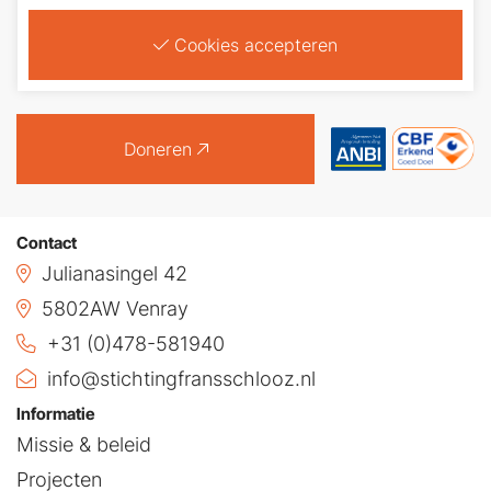
over op bankrekeningnummer: NL26 INGB 0688
Cookies accepteren
4840 18 ten name van Stichting Frans Schlooz
(BIC: INGBNL2A)
Doneren
Contact
Julianasingel 42
5802AW Venray
+31 (0)478-581940
info@stichtingfransschlooz.nl
Informatie
Missie & beleid
Projecten