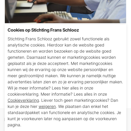
Cookies op Stichting Frans Schlooz
Hier bevindt zich een door ons ondersteunde
Stichting Frans Schlooz gebruikt zowel functionele als
technische school, die zich toespitst op
analytische cookies. Hierdoor kan de website goed
industriële technieken.
functioneren en worden bezoeken op de website goed
gemeten. Daarnaast kunnen er marketingcookies worden
Er wordt lesgegeven in:
geplaatst als je deze accepteert. Met marketingcookies
kunnen wij de ervaring op onze website persoonlijker en
basiscomputertechnieken, motortechnieken voor
meer gestroomlijnd maken. We kunnen je namelijk nuttige
voertuigen, lastechnieken, naaien en elektriciteit.
advertenties laten zien en zo je ervaring persoonlijker maken.
Het betreft 50 leerlingen
Wil je meer informatie? Lees hier alles in onze
cookieverklaring. Meer informatie? Lees alles in onze
Cookieverklaring
. Liever toch geen marketingcookies? Dan
kun je deze hier
weigeren
. We plaatsen dan enkel het
standaardpakket van functionele en analytische cookies. Je
kunt je voorkeuren later nog aanpassen op de voorkeuren
Doneren
pagina.
Ieder bedrag is welkom. U maakt zelf een bedrag