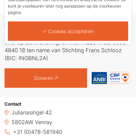
kunt je voorkeuren later nog aanpassen op de voorkeuren
pagina.
Doneren
Cookies accepteren
Ieder bedrag is welkom. U maakt zelf een bedrag
over op bankrekeningnummer: NL26 INGB 0688
4840 18 ten name van Stichting Frans Schlooz
(BIC: INGBNL2A)
Doneren
Contact
Julianasingel 42
5802AW Venray
+31 (0)478-581940