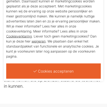
gemeten. Daarnaast kunnen er marketingcookies worden
De lening moeten de vrouwen met rente in
geplaatst als je deze accepteert. Met marketingcookies
termijnen binnen 1 jaar terugbetalen.
kunnen wij de ervaring op onze website persoonlijker en
meer gestroomlijnd maken. We kunnen je namelijk nuttige
Daarna kunnen met hetzelfde geld weer andere
advertenties laten zien en zo je ervaring persoonlijker maken.
vrouwen geholpen worden. Het project verloopt
Wil je meer informatie? Lees hier alles in onze
cookieverklaring. Meer informatie? Lees alles in onze
succesvol en is in 2022 omgevormd tot een
Cookieverklaring
. Liever toch geen marketingcookies? Dan
volksbank.
kun je deze hier
weigeren
. We plaatsen dan enkel het
standaardpakket van functionele en analytische cookies. Je
In 2018 hebben wij de beschikbare financiering
kunt je voorkeuren later nog aanpassen op de voorkeuren
kunnen uitbreiden. In 2023 is een grote uitbreiding
pagina.
van de beschikbare middelen toegezegd voor de
jaren 2023 tot en met 2025. Zodat in 3 jaar tijd op
Cookies accepteren
basis van het revolving karakter 2 groepen tot
stand komen die op zichzelf staand de toekomst
in kunnen.