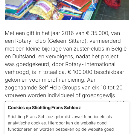
Met een gift in het jaar 2016 van € 35.000, van
een Rotary- club (Geleen-Sittard), vermeerderd
met een kleine bijdrage van zuster-clubs in België
en Duitsland, en vervolgens, nadat het project
was goedgekeurd, door Rotary- international
verhoogd, is in totaal ca. € 100.000 beschikbaar
gekomen voor microfinanciering. Aan
zogenaamde Self Help Groups van elk 10 tot 20
vrouwen worden individueel of groepsgewijs
kleine leningen gegeven, waarmee ze een bedrijfje
Cookies op Stichting Frans Schlooz
kunnen opstarten. Vooraf worden ze getraind en
Stichting Frans Schlooz gebruikt zowel functionele als
voorgelicht, waarvoor de helft van het totale
analytische cookies. Hierdoor kan de website goed
bedrag voor het project beschikbaar is.
functioneren en worden bezoeken op de website goed