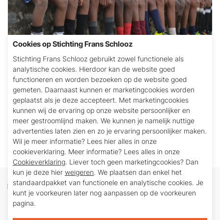
Cookies op Stichting Frans Schlooz
Stichting Frans Schlooz gebruikt zowel functionele als
analytische cookies. Hierdoor kan de website goed
Projectnummer Stichting Pater Schlooz: 15 d
functioneren en worden bezoeken op de website goed
gemeten. Daarnaast kunnen er marketingcookies worden
Productie van een documentaire over het door
geplaatst als je deze accepteert. Met marketingcookies
Stichting Pater Schlooz ondersteunde DBICE.
kunnen wij de ervaring op onze website persoonlijker en
meer gestroomlijnd maken. We kunnen je namelijk nuttige
Financiële bijdrage in 2014: € 3,034,- (2013: € 0,-)
advertenties laten zien en zo je ervaring persoonlijker maken.
Wil je meer informatie? Lees hier alles in onze
cookieverklaring. Meer informatie? Lees alles in onze
Cookieverklaring
. Liever toch geen marketingcookies? Dan
kun je deze hier
weigeren
. We plaatsen dan enkel het
standaardpakket van functionele en analytische cookies. Je
Doneren
kunt je voorkeuren later nog aanpassen op de voorkeuren
Ieder bedrag is welkom. U maakt zelf een bedrag
pagina.
over op bankrekeningnummer: NL26 INGB 0688