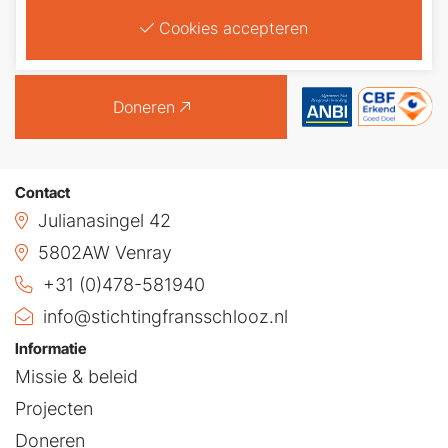
4840 18 ten name van Stichting Frans Schlooz
Cookies accepteren
(BIC: INGBNL2A)
Doneren
Contact
Julianasingel 42
5802AW Venray
+31 (0)478-581940
info@stichtingfransschlooz.nl
Informatie
Missie & beleid
Projecten
Doneren